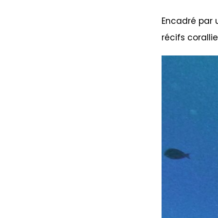
Encadré par u
récifs corall