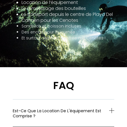
Location de l’équipement
Le remplissage des bouteilles
Le transport depuis le centre de Playa Del
Carmen pour les Cenotes
Sandwich et boisson incluses
Des encas pour la journée
Et surtout : les frais d’entrée aux Cenotes !
FAQ
Est-Ce Que La Location De L'équipement Est
Comprise ?