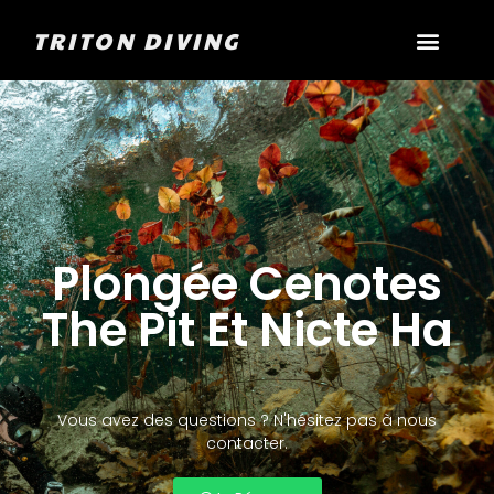
TRITON DIVING
Plongée Cenotes
The Pit Et Nicte Ha
Vous avez des questions ? N'hésitez pas à nous
contacter.