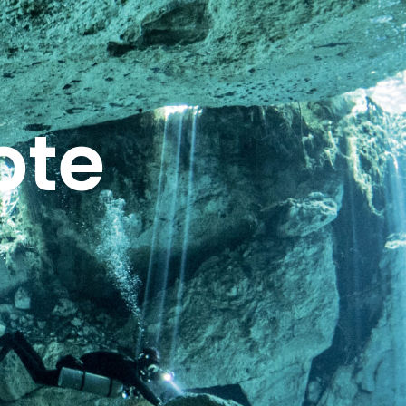
ote
.