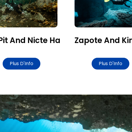
Pit And Nicte Ha
Zapote And Ki
Plus D'Info
Plus D'Info