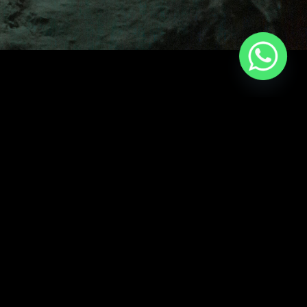
Contact
Téléphone:
+ 52 998 325 2804
Email :
tritondivingmx
@gmail.com