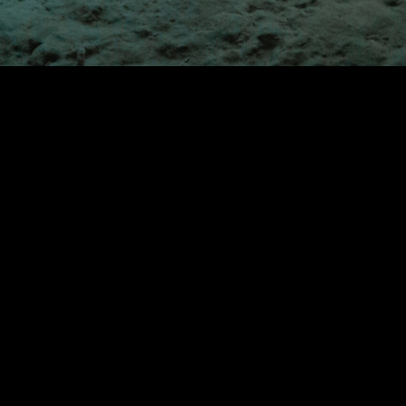
NG
Liens
Accueil
Qui sommes-nous ?
Plongée Baptême
Requin Baleine
Plongée En Mer
Plongée Cenote
Certifications