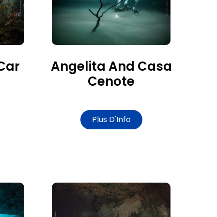
Car
Angelita And Casa
Cenote
Plus D'Info