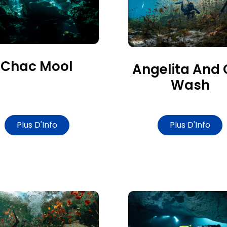
Chac Mool
Angelita And 
Wash
Plus D'Info
Plus D'Info