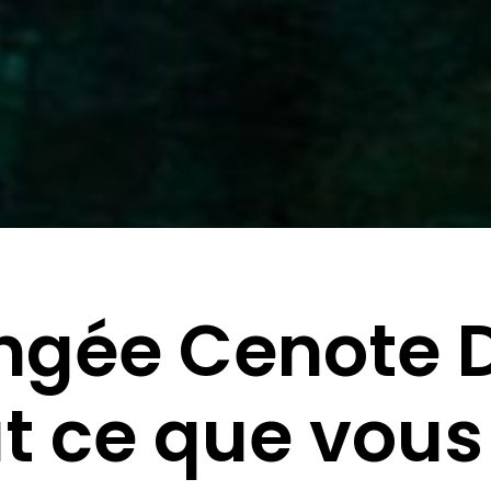
ngée Cenote D
t ce que vous