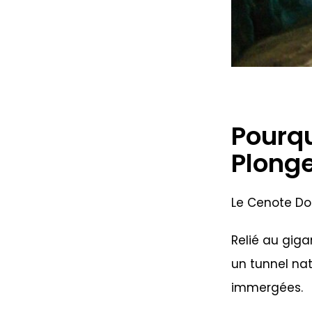
Pourqu
Plonge
Le Cenote Dos
Relié au gig
un tunnel na
immergées.