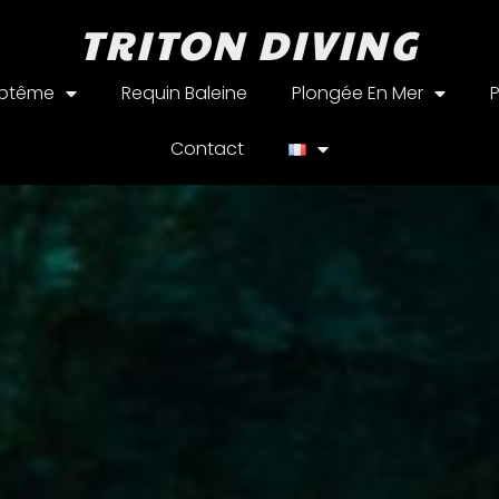
TRITON DIVING
aptême
Requin Baleine
Plongée En Mer
Contact