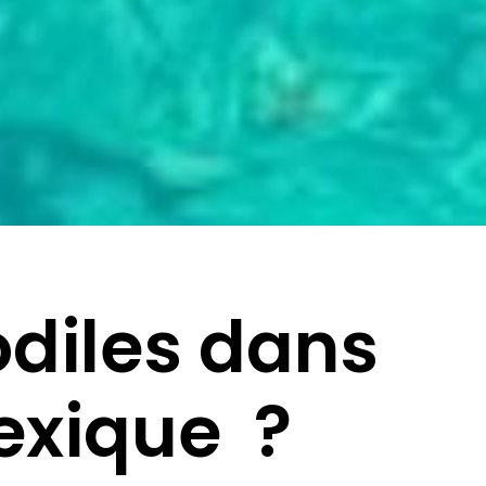
odiles dans
exique ?