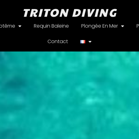
TRITON DIVING
aptême
Requin Baleine
Plongée En Mer
Contact