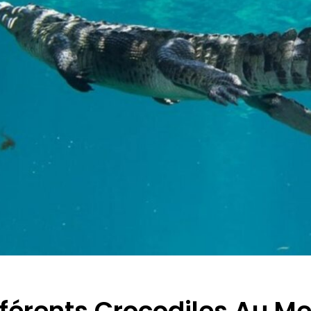
fférents Crocodiles Au M