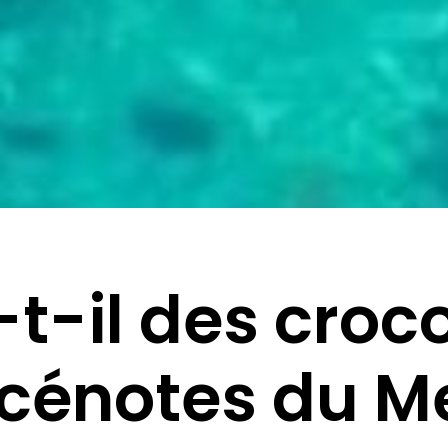
-t-il des croc
 cénotes du M