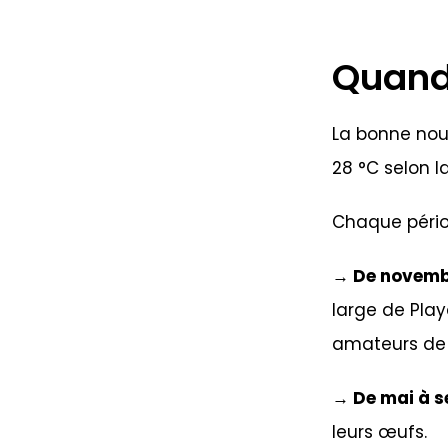
Quand
La bonne nouv
28 °C selon l
Chaque périod
→ De novemb
large de Play
amateurs de 
→ De mai à 
leurs œufs.