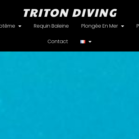
TRITON DIVING
aptême
Requin Baleine
Plongée En Mer
Contact