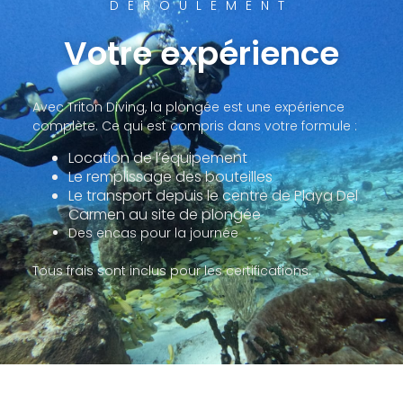
DÉROULEMENT
Votre expérience
Avec Triton Diving, la plongée est une expérience
complète. Ce qui est compris dans votre formule :
Location de l’équipement
Le remplissage des bouteilles
Le transport depuis le centre de Playa Del
Carmen au site de plongée
Des encas pour la journée
Tous frais sont inclus pour les certifications.