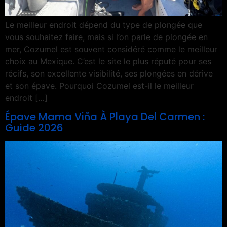
Le meilleur endroit dépend du type de plongée que
vous souhaitez faire, mais si l’on parle de plongée en
mer, Cozumel est souvent considéré comme le meilleur
choix au Mexique. C’est le site le plus réputé pour ses
récifs, son excellente visibilité, ses plongées en dérive
et son épave. Pourquoi Cozumel est-il le meilleur
endroit […]
Épave Mama Viña À Playa Del Carmen :
Guide 2026