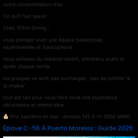
votre consommation d’air.
Ce qu’il faut savoir
Chez Triton Diving :
vous plongez avec une équipe passionnée,
expérimentée et francophone
nous utilisons du matériel récent, entretenu avant et
après chaque sortie
les groupes ne sont pas surchargés : pas de rythme “à
la chaîne”
tout est fait pour vous faire vivre une expérience
sécurisante et mémorable
Prix baptême en mer : environ 145 € (≈ 3000 MXN)
Épave C-56 À Puerto Morelos : Guide 2026