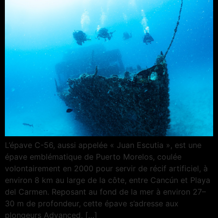
L’épave C-56, aussi appelée « Juan Escutia », est une
épave emblématique de Puerto Morelos, coulée
volontairement en 2000 pour servir de récif artificiel, à
environ 8 km au large de la côte, entre Cancún et Playa
del Carmen. Reposant au fond de la mer à environ 27–
30 m de profondeur, cette épave s’adresse aux
plongeurs Advanced, […]