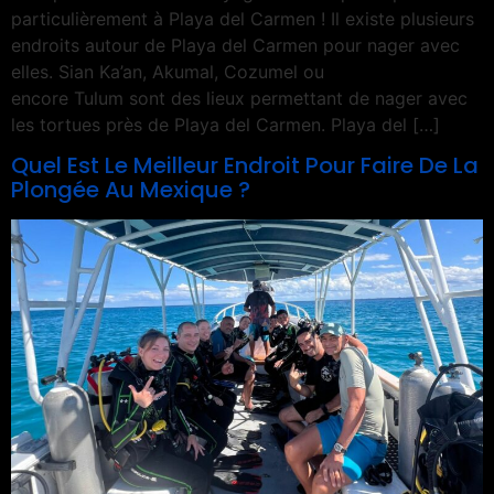
particulièrement à Playa del Carmen ! Il existe plusieurs
endroits autour de Playa del Carmen pour nager avec
elles. Sian Ka’an, Akumal, Cozumel ou
encore Tulum sont des lieux permettant de nager avec
les tortues près de Playa del Carmen. Playa del […]
Quel Est Le Meilleur Endroit Pour Faire De La
Plongée Au Mexique ?