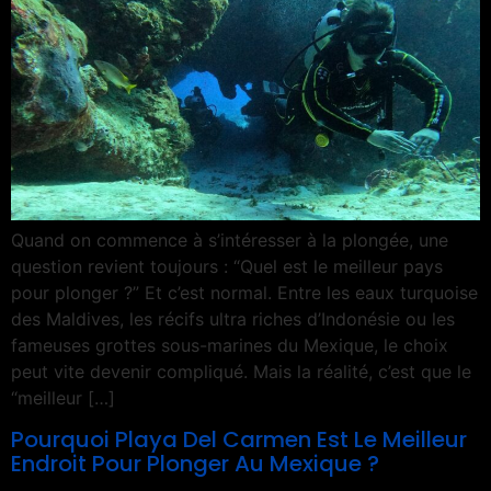
Quand on commence à s’intéresser à la plongée, une
question revient toujours : “Quel est le meilleur pays
pour plonger ?” Et c’est normal. Entre les eaux turquoise
des Maldives, les récifs ultra riches d’Indonésie ou les
fameuses grottes sous-marines du Mexique, le choix
peut vite devenir compliqué. Mais la réalité, c’est que le
“meilleur […]
Pourquoi Playa Del Carmen Est Le Meilleur
Endroit Pour Plonger Au Mexique ?