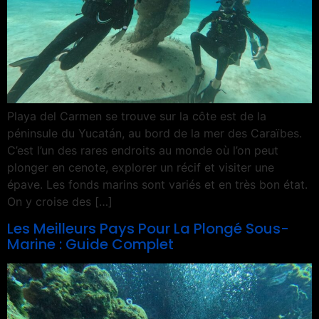
Playa del Carmen se trouve sur la côte est de la
péninsule du Yucatán, au bord de la mer des Caraïbes.
C’est l’un des rares endroits au monde où l’on peut
plonger en cenote, explorer un récif et visiter une
épave. Les fonds marins sont variés et en très bon état.
On y croise des […]
Les Meilleurs Pays Pour La Plongé Sous-
Marine : Guide Complet