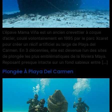
L’épave Mama Viña est un ancien crevettier à coque
d’acier, coulé volontairement en 1995 par le parc Xcaret
pour créer un récif artificiel au large de Playa del
Carmen. En 3 décennies, elle est devenue l’un des sites
de plongée les plus emblématiques de la Riviera Maya.
Reposant presque intacte sur un fond sableux entre […]
Plongée À Playa Del Carmen